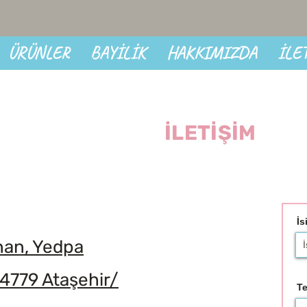
ÜRÜNLER
BAYİLİK
HAKKIMIZDA
İLE
İLETİŞİM
İs
nan, Yedpa
34779 Ataşehir/
Te