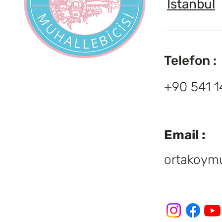
İstanbul
Telefon :
+90 541 1
Email :
ortakoymu