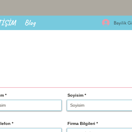
TİŞİM
Blog
Bayilik Gi
im
Soyisim
lefon
Firma Bilgileri